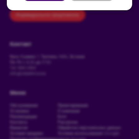
Индивидуальное предложение
Контакт
Кеск-Сыямяэ 7, Таллинн, 11415, Эстония
Пн-Пт с 8:30 до 17:00
Tel: 680 0160
info@citykliima.ee
Меню
Обслуживание
Проектирование
Установка
О компании
Рекомендации
Блог
Контакты
Рассрочка
Вакансии
Обработка персональных данных
Условия продажи
Условия использования Google
Политика конфиденциальности Google