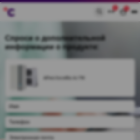
Кампания
Спроси о дополнительной
информации о продукте:
Alfea Excellia A.I.TRI