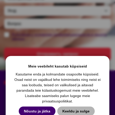
Я согласен с условиями конфиденциальности и защиты
данных.
Отправить запрос
Meie veebileht kasutab küpsiseid
Kasutame enda ja kolmandate osapoolte küpsiseid.
Osad neist on vajalikud lehe toimimiseks ning neist ei
saa loobuda, teised on valikulised ja aitavad
parandada teie külastuskogemust meie veebilehel.
Lisateabe saamiseks palun lugege meie
privaatsuspoliitikat
.
Рег. код: 11471205
KMKR: EE101229638
Nõustu ja jätka
Keeldu ja sulge